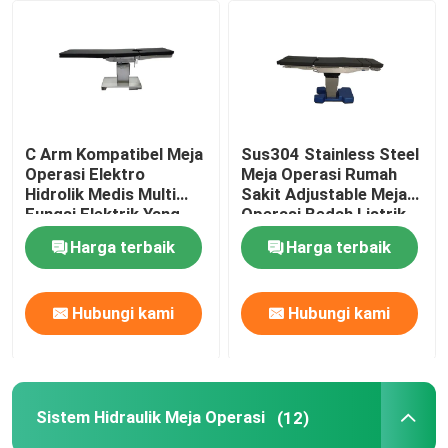
Wisata pabrik
Kontrol kualitas
C Arm Kompatibel Meja
Sus304 Stainless Steel
Operasi Elektro
Meja Operasi Rumah
Hubungi kami
Hidrolik Medis Multi
Sakit Adjustable Meja
Fungsi Elektrik Yang
Operasi Bedah Listrik
Digunakan Di Rumah
Lipat
Harga terbaik
Harga terbaik
Berita
Sakit
Aksesori meja operasi
Hubungi kami
Hubungi kami
Meja operasi elektro hidrolik
Sistem Hidraulik Meja Operasi
(12)
Sistem Hidraulik Meja Operasi