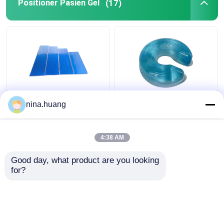
Positioner Pasien Gel
(17)
Silicone Gel Positioner
Bantalan Gel
nina.huang
Pasien Lem TPU
Pemosisian Pasien Sisi
Positioner Gel Bedah
Medis Anti Dekubitus
Untuk Operasi
Cincin Kepala Terbuka
4:38 AM
Untuk Posisi
Harga terbaik
Harga terbaik
Tengkurap
Good day, what product are you looking 
for?
Hubungi kami
Hubungi kami