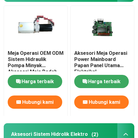
Aksesori Sistem Hidrolik Elektro
Positioner Pasien Gel
Meja Operasi OEM ODM
Aksesori Meja Operasi
Penempatan Busa
Sistem Hidraulik
Power Mainboard
Pompa Minyak
Papan Panel Utama
Aksesori Meja Bedah
Elektrikal
Meja Operasi Listrik
Harga terbaik
Harga terbaik
Hubungi kami
Hubungi kami
Aksesori Sistem Hidrolik Elektro
(2)