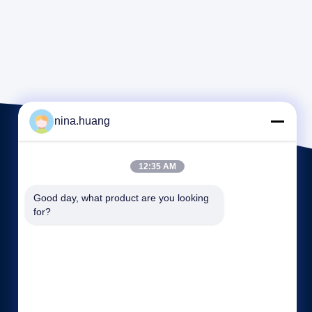
nina.huang
12:35 AM
Good day, what product are you looking 
for?
Tautan langsung
Profil perusahaan
Wisata pabrik