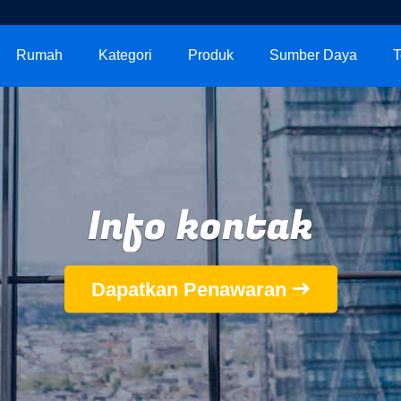
Rumah
Kategori
Produk
Sumber Daya
T
Info kontak
Dapatkan Penawaran