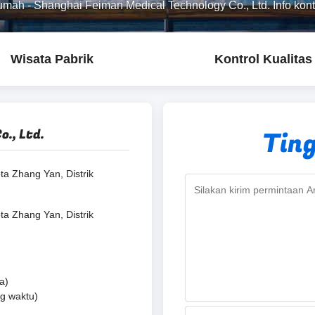
umah
-
Shanghai Feiman Medical Technology Co., Ltd. Info kon
Wisata Pabrik
Kontrol Kualitas
., Ltd.
Tin
ta Zhang Yan, Distrik
ta Zhang Yan, Distrik
a)
g waktu)