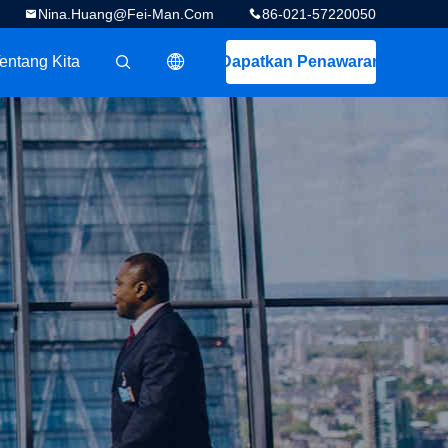
Nina.huang@fei-Man.com
86-021-57220050
entang Kita
Dapatkan Penawaran
描述