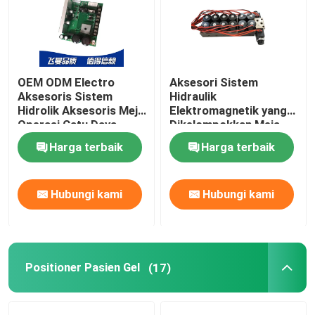
Aksesori Sistem Hidrolik Elektro
Positioner Pasien Gel
OEM ODM Electro
Aksesori Sistem
Aksesoris Sistem
Hidraulik
Hidrolik Aksesoris Meja
Elektromagnetik yang
Operasi Catu Daya
Dikelompokkan Meja
Penempatan Busa
Operasi Katup Solenoid
Harga terbaik
Harga terbaik
Meja Operasi Listrik
Hubungi kami
Hubungi kami
Positioner Pasien Gel
(17)