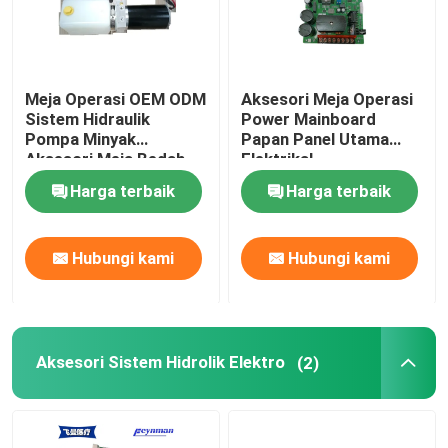
Wisata pabrik
Meja Operasi OEM ODM
Aksesori Meja Operasi
Sistem Hidraulik
Power Mainboard
Kontrol kualitas
Pompa Minyak
Papan Panel Utama
Aksesori Meja Bedah
Elektrikal
Hubungi kami
Harga terbaik
Harga terbaik
Berita
Hubungi kami
Hubungi kami
Aksesori meja operasi
Aksesori Sistem Hidrolik Elektro
(2)
Meja operasi elektro hidrolik
Sistem Hidraulik Meja Operasi