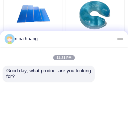
Silicone Gel Positioner
Bantalan Gel
nina.huang
Pasien Lem TPU
Pemosisian Pasien Sisi
Positioner Gel Bedah
Medis Anti Dekubitus
Untuk Operasi
Cincin Kepala Terbuka
11:21 PM
Untuk Posisi
Harga terbaik
Harga terbaik
Tengkurap
Good day, what product are you looking 
for?
Hubungi kami
Hubungi kami
Lihat Lebih
Rumah
Tentang kita
Hubungi kami
Desktop Site