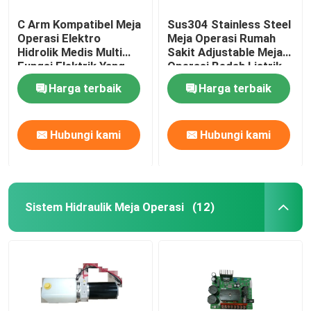
C Arm Kompatibel Meja
Sus304 Stainless Steel
Operasi Elektro
Meja Operasi Rumah
Hidrolik Medis Multi
Sakit Adjustable Meja
Fungsi Elektrik Yang
Operasi Bedah Listrik
Digunakan Di Rumah
Lipat
Harga terbaik
Harga terbaik
Sakit
Hubungi kami
Hubungi kami
Sistem Hidraulik Meja Operasi
(12)