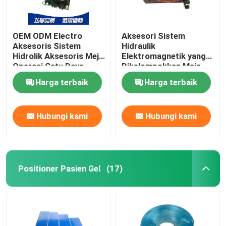
OEM ODM Electro
Aksesori Sistem
Aksesoris Sistem
Hidraulik
Hidrolik Aksesoris Meja
Elektromagnetik yang
Operasi Catu Daya
Dikelompokkan Meja
Operasi Katup Solenoid
Harga terbaik
Harga terbaik
Hubungi kami
Hubungi kami
Positioner Pasien Gel
(17)