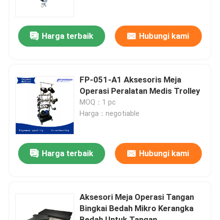
Wisata pabrik
Harga terbaik
Hubungi kami
Kontrol kualitas
FP-051-A1 Aksesoris Meja
Hubungi kami
Operasi Peralatan Medis Trolley
MOQ：1 pc
Harga：negotiable
Berita
Aksesori meja operasi
Harga terbaik
Hubungi kami
Meja operasi elektro hidrolik
Aksesori Meja Operasi Tangan
Bingkai Bedah Mikro Kerangka
Sistem Hidraulik Meja Operasi
Bedah Untuk Tangan