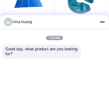
Silicone Gel Positioner
Bantalan Gel
nina.huang
Pasien Lem TPU
Pemosisian Pasien Sisi
Positioner Gel Bedah
Medis Anti Dekubitus
Untuk Operasi
Cincin Kepala Terbuka
7:24 PM
Untuk Posisi
Harga terbaik
Harga terbaik
Tengkurap
Good day, what product are you looking 
for?
Hubungi kami
Hubungi kami
Lihat Lebih
Rumah
Tentang kita
Hubungi kami
Desktop Site
Sitemap
Privacy Policy