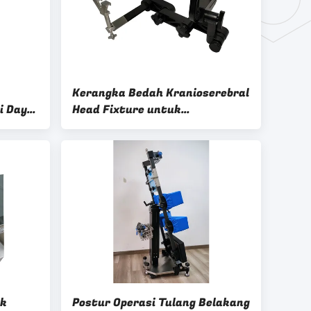
Kerangka Bedah Kranioserebral
i Daya
Head Fixture untuk
dah
Penggunaan Medis
ak
Postur Operasi Tulang Belakang