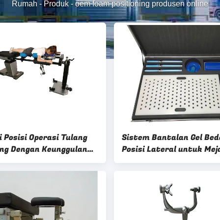
Rumah
-
Produk
-
oem foam positioning produsen online
i Posisi Operasi Tulang
Sistem Bantalan Gel Be
ng Dengan Keunggulan
Posisi Lateral untuk Mej
ucent
Operasi