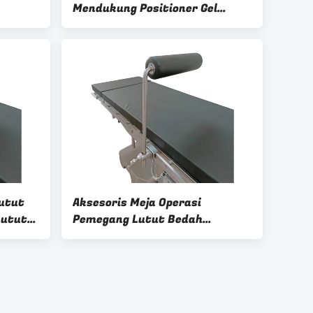
Mendukung Positioner Gel
Rawan Tinggi yang Dapat
Disesuaikan
utut
Aksesoris Meja Operasi
Lutut
Pemegang Lutut Bedah
Polyurethane