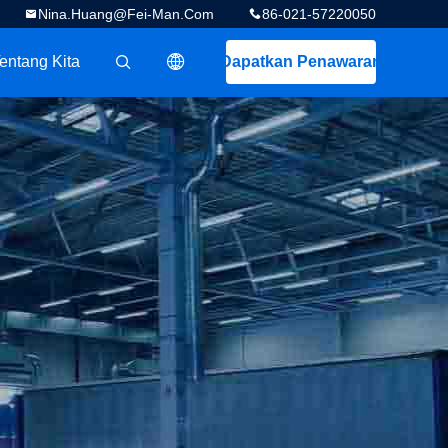
Nina.huang@fei-Man.com
86-021-57220050
entang Kita
Dapatkan Penawaran
描述