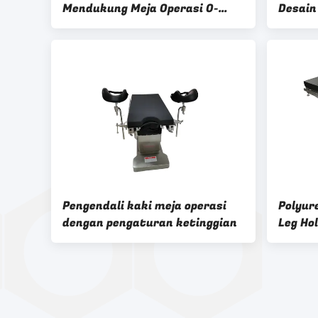
Mendukung Meja Operasi 0-
Desain
80lbs Pressure Display Head
Fleksib
Fixture
Keuntu
Pengendali kaki meja operasi
Polyur
dengan pengaturan ketinggian
Leg Ho
Kaki U