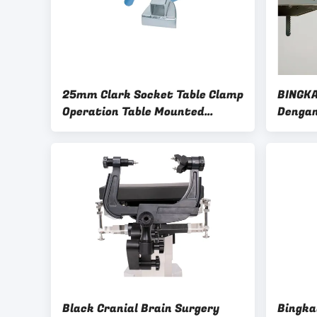
25mm Clark Socket Table Clamp
BINGKA
Operation Table Mounted
Dengan
Brackets Series
bantal
Black Cranial Brain Surgery
Bingka