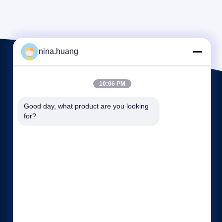
nina.huang
10:06 PM
Good day, what product are you looking 
for?
Tautan langsung
Profil perusahaan
Wisata pabrik
Kontrol kualitas
Sitemap