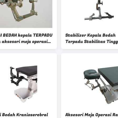
I BEDAH kepala TERPADU
Stabilizer Kepala Bedah
 aksesori meja operasi
Terpadu Stabilitas Tingg
an silikon
Tahan Tinggi Bingkai Be
Kraniocerebral
i Bedah Kranioserebral
Aksesori Meja Operasi R