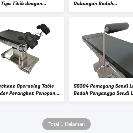
 Tiga Titik dengan
Dukungan Bedah
ilitas Tinggi dan
Craniocerebral Terpadu
ngan Radiolusen
ethane Operating Table
SS304 Pemegang Sendi L
lder Perangkat Penopang
Bedah Penyangga Sendi 
ntuk Artroskopi Lutut
Pemegang Sendi Lutut
Total 1 Halaman