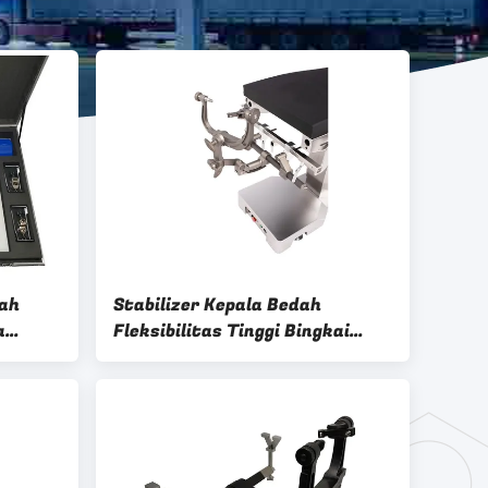
dah
Stabilizer Kepala Bedah
a
Fleksibilitas Tinggi Bingkai
Bedah Kranioserebral Desain
Tiga Titik Universal